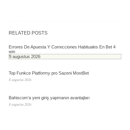
RELATED POSTS
Errores De Apuesta Y Correcciones Habituales En Bet 4
win
9 augustus 2026
Top Funkce Platformy pro Sazeni MostBet
8 augustus 2026
Bahiscom’a yeni giriş yapmanın avantajları
8 augustus 2026