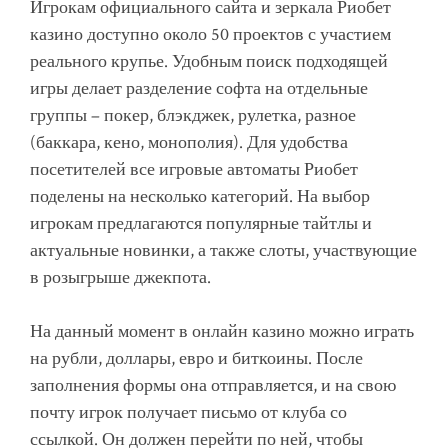
Игрокам официального сайта и зеркала Риобет
казино доступно около 50 проектов с участием
реального крупье. Удобным поиск подходящей
игры делает разделение софта на отдельные
группы – покер, блэкджек, рулетка, разное
(баккара, кено, монополия). Для удобства
посетителей все игровые автоматы Риобет
поделены на несколько категорий. На выбор
игрокам предлагаются популярные тайтлы и
актуальные новинки, а также слоты, участвующие
в розыгрыше джекпота.
На данный момент в онлайн казино можно играть
на рубли, доллары, евро и биткоины. После
заполнения формы она отправляется, и на свою
почту игрок получает письмо от клуба со
ссылкой. Он должен перейти по ней, чтобы