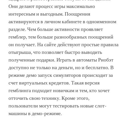
Они делают процесс игры максимально
интересным и выгодным. Поощрения
активируются в личном кабинете в одноименном
разделе. Чем больше активности проявляет
гемблер, тем больше разнообразных поощрений
он получает. На сайте действуют простые правила
отыгрыша, что позволяет быстро выводить
полученные подарки. Играть в автоматы Риобэт
доступно не только на деньги, но и бесплатно. В
режиме демо запуск симуляторов происходит за
счет виртуальных кредитов. Такая версия
гемблинга подходит новичкам и тем, кто хочет
отточить свою технику. Кроме этого,
пользователи могут тестировать новые слот-
машины в демо-режиме.