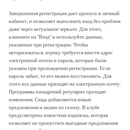
Завершенная регистрация дает пропуск в личный
кабинет, и позволяет выполнить вход без проблем
даже через актуальное зеркало. Для этого,
кликните на “Вход” и используйте данные,
указанные при регистрации. Чтобы
авторизоваться, игроку требуется ввести адрес
электронной почты и пароль, которые были
указаны при прохождении регистрации. Если
пароль забыт, то его можно восстановить. Для
этого все данные приходят на электронную почту.
Программы поощрений регулярно проходят
изменения. Сюда добавляются новые
предложения и акции по сезону. В клубе
предусмотрена новостная подписка, которая
позволяет не пропустить выгодные предложения