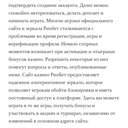
подтвердить создание аккаунта. Далее можно
спокойно авторизоваться, делать депозит и
начинать играть. Многие игроки официального
сайта и зеркала Риобет сталкиваются с
проблемами во время регистрации, игры и
верификации профиля. Немало спорных
моментов возникает при активации и отыгрыше
бонусов казино. Разрешить некоторые из них
помогут вопросы и ответы, опубликованные
ниже. Сайт казино РиоБет предоставляет
надежное альтернативное зеркало, которое
позволяет игрокам обойти блокировки и иметь
постоянный доступ к платформе. Здесь вы можете
играть в те же игры, получать бонусы и
участвовать в акциях и турнирах, независимо от
изменений в основном адресе сайта.