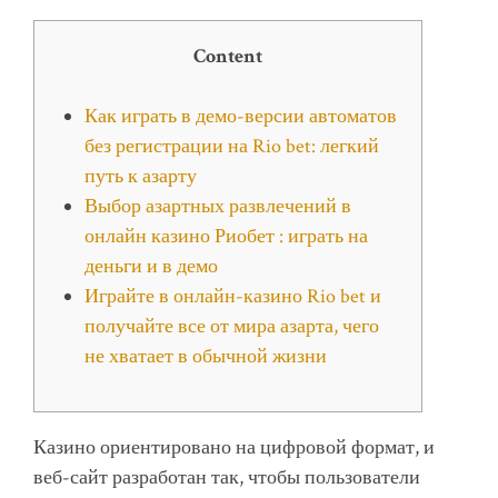
Content
Как играть в демо-версии автоматов
без регистрации на Rio bet: легкий
путь к азарту
Выбор азартных развлечений в
онлайн казино Риобет : играть на
деньги и в демо
Играйте в онлайн-казино Rio bet и
получайте все от мира азарта, чего
не хватает в обычной жизни
Казино ориентировано на цифровой формат, и
веб-сайт разработан так, чтобы пользователи