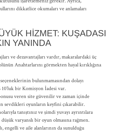
kutusunu işaretlemeniz gerekir. Ayrıca,
şullarını dikkatlice okumaları ve anlamaları
ÜYÜK HİZMET: KUŞADASI
KIN YANINDA
ları ve dezavantajları vardır, makaralardaki üç
lünün Anahtarlarını görmekten hayal kırıklığına
r seçeneklerinin bulunmamasından dolayı
 10’luk bir Komisyon İadesi var.
onusu veren site güvenilir ve zaman içinde
 sevdikleri oyunların keyfini çıkarabilir.
arıyla tanıştınız ve şimdi yuvayı ayrıntılara
 düşük varyanslı bir oyun olmasına rağmen.
 engelli ve aile alanlarının da sunulduğu