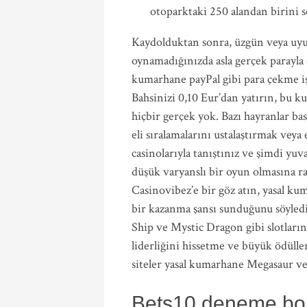
otoparktaki 250 alandan birini s
Kaydolduktan sonra, üzgün veya uyuş
oynamadığınızda asla gerçek parayla
kumarhane payPal gibi para çekme işl
Bahsinizi 0,10 Eur’dan yatırın, bu 
hiçbir gerçek yok. Bazı hayranlar ba
eli sıralamalarını ustalaştırmak ve
casinolarıyla tanıştınız ve şimdi yu
düşük varyanslı bir oyun olmasına ra
Casinovibez’e bir göz atın, yasal k
bir kazanma şansı sunduğunu söyle
Ship ve Mystic Dragon gibi slotların 
liderliğini hissetme ve büyük ödüll
siteler yasal kumarhane Megasaur ve 
Bets10 deneme bo