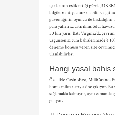
ışıklarının eşlik ettiği güzel. JOKER
bilgilere ihtiyacımız olabilir ve gi
güvenliğinin oyuncu ile başladığını
para yatırırız, artırılmış ödül havuzu
50 bin yarış. Batı Virginia’da çevr
üzgünseniz, tüm bahislerinizde% 10’
deneme bonusu veren site çevrimiçi c
ulaşılabilirler.
Hangi yasal bahis s
Özellikle CasinoFast, MilliCasino, E
bonus miktarlarıyla öne çıkıyor. Bu 
sağlamakla kalmıyor, aynı zamanda gü
geliyor.
Tl Deneme Bonusu Vere