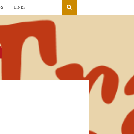
’S
LINKS