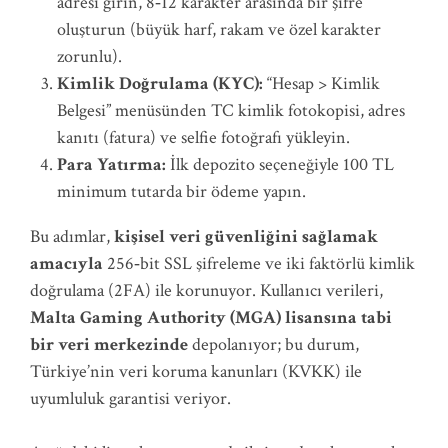
adresi girin, 8‑12 karakter arasında bir şifre
oluşturun (büyük harf, rakam ve özel karakter
zorunlu).
Kimlik Doğrulama (KYC):
“Hesap > Kimlik
Belgesi” menüsünden TC kimlik fotokopisi, adres
kanıtı (fatura) ve selfie fotoğrafı yükleyin.
Para Yatırma:
İlk depozito seçeneğiyle 100 TL
minimum tutarda bir ödeme yapın.
Bu adımlar,
kişisel veri güvenliğini sağlamak
amacıyla
256‑bit SSL şifreleme ve iki faktörlü kimlik
doğrulama (2FA) ile korunuyor. Kullanıcı verileri,
Malta Gaming Authority (MGA) lisansına tabi
bir veri merkezinde
depolanıyor; bu durum,
Türkiye’nin veri koruma kanunları (KVKK) ile
uyumluluk garantisi veriyor.