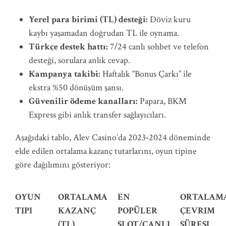
Yerel para birimi (TL) desteği:
Döviz kuru
kaybı yaşamadan doğrudan TL ile oynama.
Türkçe destek hattı:
7/24 canlı sohbet ve telefon
desteği, sorulara anlık cevap.
Kampanya takibi:
Haftalık “Bonus Çarkı” ile
ekstra %50 dönüşüm şansı.
Güvenilir ödeme kanalları:
Papara, BKM
Express gibi anlık transfer sağlayıcıları.
Aşağıdaki tablo, Alev Casino’da 2023‑2024 döneminde
elde edilen ortalama kazanç tutarlarını, oyun tipine
göre dağılımını gösteriyor:
OYUN
ORTALAMA
EN
ORTALAM
TIPI
KAZANÇ
POPÜLER
ÇEVRIM
(TL)
SLOT/CANLI
SÜRESI