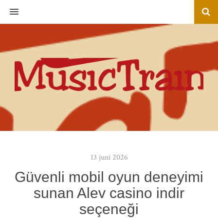
MENU
13 juni 2026
Güvenli mobil oyun deneyimi
sunan Alev casino indir
seçeneği