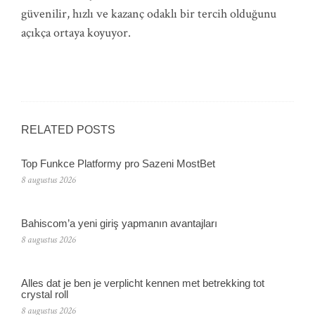
güvenilir, hızlı ve kazanç odaklı bir tercih olduğunu
açıkça ortaya koyuyor.
RELATED POSTS
Top Funkce Platformy pro Sazeni MostBet
8 augustus 2026
Bahiscom’a yeni giriş yapmanın avantajları
8 augustus 2026
Alles dat je ben je verplicht kennen met betrekking tot
crystal roll
8 augustus 2026