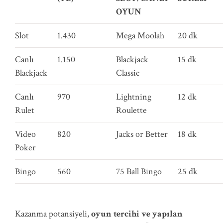
OYUN
Slot
1.430
Mega Moolah
20 dk
Canlı
1.150
Blackjack
15 dk
Blackjack
Classic
Canlı
970
Lightning
12 dk
Rulet
Roulette
Video
820
Jacks or Better
18 dk
Poker
Bingo
560
75 Ball Bingo
25 dk
Kazanma potansiyeli,
oyun tercihi ve yapılan