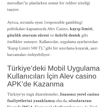
metodları”nı planlarken somut bir rehber niteliği
taşıyor.
Ayrıca, sorumlu oyun (responsible gambling)
politikaları kapsamında Alev Casino,
kayıp limiti
,
günlük oturum süresi
ve
özürlü destek
gibi
özellikler sunuyor. Kullanıcılar, uygulama ayarlarından
“Kayıp Limiti 500 TL” gibi bir sınırlama koyarak, aşırı
harcamaları önleyebiliyor.
Türkiye’deki Mobil Uygulama
Kullanıcıları İçin Alev casino
APK’de Kazanma
Türkiye’ye özgü düzenlemeler,
lisanssız yerel casino
faaliyetlerini yasaklamış
olsa da,
uluslararası