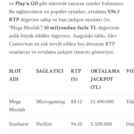
ve
Play’n GO
gibi sektörde tanınan isimler bulunuyor.
Bu sağlayıcıların en popüler oyunları, ortalama
%96.3
RTP
değerine sahip ve bazı jackpot oyunları (ör.
“Mega Moolah”)
10 milyondan fazla TL
değerinde
anlık büyük ödüller dağıtıyor. Aşağıdaki tablo, Alev
Casino’nun en çok tercih edilen beş slotunun RTP
oranlarını ve ortalama jackpot tutarını gösteriyor.
SLOT
SAĞLAYICI
RTP
ORTALAMA
VO
ADI
(%)
JACKPOT
(TL)
Mega
Microgaming
88.12
12.400.000
Yük
Moolah
Starburst
NetEnt
96.10
5.500.000
Dü