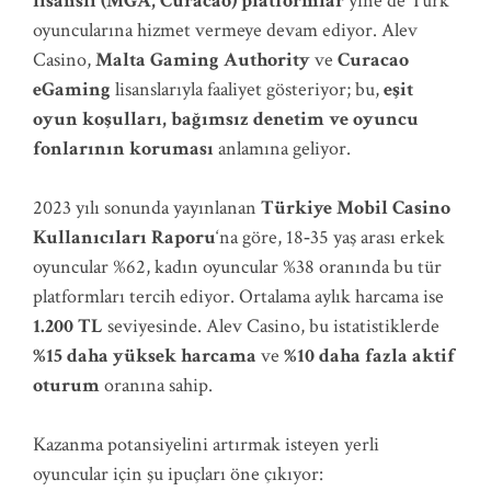
lisanslı (MGA, Curacao) platformlar
yine de Türk
oyuncularına hizmet vermeye devam ediyor. Alev
Casino,
Malta Gaming Authority
ve
Curacao
eGaming
lisanslarıyla faaliyet gösteriyor; bu,
eşit
oyun koşulları, bağımsız denetim ve oyuncu
fonlarının koruması
anlamına geliyor.
2023 yılı sonunda yayınlanan
Türkiye Mobil Casino
Kullanıcıları Raporu
‘na göre, 18‑35 yaş arası erkek
oyuncular %62, kadın oyuncular %38 oranında bu tür
platformları tercih ediyor. Ortalama aylık harcama ise
1.200 TL
seviyesinde. Alev Casino, bu istatistiklerde
%15 daha yüksek harcama
ve
%10 daha fazla aktif
oturum
oranına sahip.
Kazanma potansiyelini artırmak isteyen yerli
oyuncular için şu ipuçları öne çıkıyor: