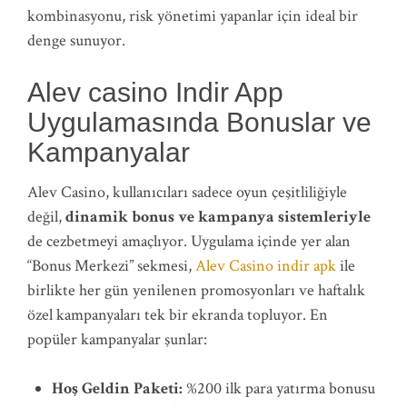
kombinasyonu, risk yönetimi yapanlar için ideal bir
denge sunuyor.
Alev casino Indir App
Uygulamasında Bonuslar ve
Kampanyalar
Alev Casino, kullanıcıları sadece oyun çeşitliliğiyle
değil,
dinamik bonus ve kampanya sistemleriyle
de cezbetmeyi amaçlıyor. Uygulama içinde yer alan
“Bonus Merkezi” sekmesi,
Alev Casino indir apk
ile
birlikte her gün yenilenen promosyonları ve haftalık
özel kampanyaları tek bir ekranda topluyor. En
popüler kampanyalar şunlar:
Hoş Geldin Paketi:
%200 ilk para yatırma bonusu