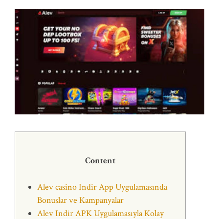
Content
Alev casino Indir App Uygulamasında
Bonuslar ve Kampanyalar
Alev Indir APK Uygulamasıyla Kolay