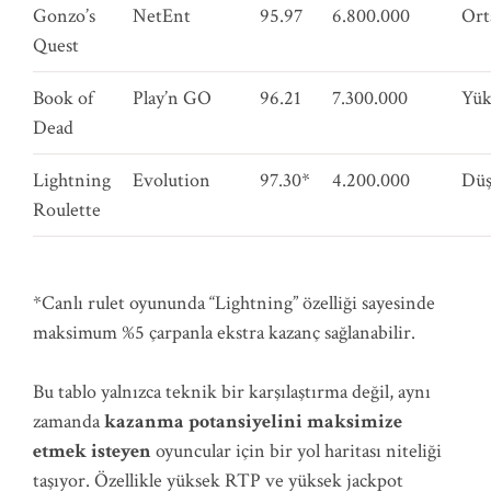
Gonzo’s
NetEnt
95.97
6.800.000
Ort
Quest
Book of
Play’n GO
96.21
7.300.000
Yük
Dead
Lightning
Evolution
97.30*
4.200.000
Düş
Roulette
*Canlı rulet oyununda “Lightning” özelliği sayesinde
maksimum %5 çarpanla ekstra kazanç sağlanabilir.
Bu tablo yalnızca teknik bir karşılaştırma değil, aynı
zamanda
kazanma potansiyelini maksimize
etmek isteyen
oyuncular için bir yol haritası niteliği
taşıyor. Özellikle yüksek RTP ve yüksek jackpot