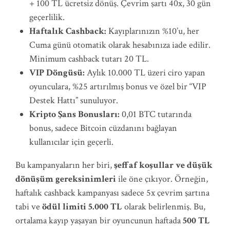
+ 100 TL ücretsiz dönüş. Çevrim şartı 40x, 30 gün
geçerlilik.
Haftalık Cashback:
Kayıplarınızın %10’u, her
Cuma günü otomatik olarak hesabınıza iade edilir.
Minimum cashback tutarı 20 TL.
VIP Döngüsü:
Aylık 10.000 TL üzeri ciro yapan
oyunculara, %25 artırılmış bonus ve özel bir “VIP
Destek Hattı” sunuluyor.
Kripto Şans Bonusları:
0,01 BTC tutarında
bonus, sadece Bitcoin cüzdanını bağlayan
kullanıcılar için geçerli.
Bu kampanyaların her biri,
şeffaf koşullar ve düşük
dönüşüm gereksinimleri
ile öne çıkıyor. Örneğin,
haftalık cashback kampanyası sadece 5x çevrim şartına
tabi ve
ödül limiti 5.000 TL
olarak belirlenmiş. Bu,
ortalama kayıp yaşayan bir oyuncunun haftada
500 TL