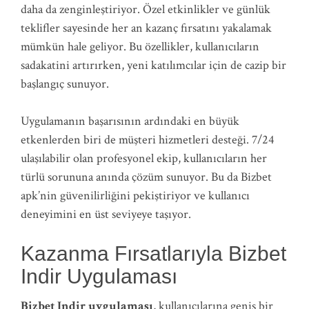
daha da zenginleştiriyor. Özel etkinlikler ve günlük
teklifler sayesinde her an kazanç fırsatını yakalamak
mümkün hale geliyor. Bu özellikler, kullanıcıların
sadakatini artırırken, yeni katılımcılar için de cazip bir
başlangıç sunuyor.
Uygulamanın başarısının ardındaki en büyük
etkenlerden biri de müşteri hizmetleri desteği. 7/24
ulaşılabilir olan profesyonel ekip, kullanıcıların her
türlü sorununa anında çözüm sunuyor. Bu da Bizbet
apk’nin güvenilirliğini pekiştiriyor ve kullanıcı
deneyimini en üst seviyeye taşıyor.
Kazanma Fırsatlarıyla Bizbet
Indir Uygulaması
Bizbet Indir uygulaması
, kullanıcılarına geniş bir