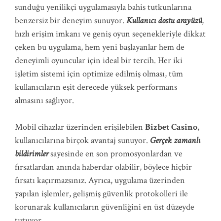
sunduğu yenilikçi uygulamasıyla bahis tutkunlarına
benzersiz bir deneyim sunuyor.
Kullanıcı dostu arayüzü
,
hızlı erişim imkanı ve geniş oyun seçenekleriyle dikkat
çeken bu uygulama, hem yeni başlayanlar hem de
deneyimli oyuncular için ideal bir tercih. Her iki
işletim sistemi için optimize edilmiş olması, tüm
kullanıcıların eşit derecede yüksek performans
almasını sağlıyor.
Mobil cihazlar üzerinden erişilebilen
Bizbet Casino
,
kullanıcılarına birçok avantaj sunuyor.
Gerçek zamanlı
bildirimler
sayesinde en son promosyonlardan ve
fırsatlardan anında haberdar olabilir, böylece hiçbir
fırsatı kaçırmazsınız. Ayrıca, uygulama üzerinden
yapılan işlemler, gelişmiş güvenlik protokolleri ile
korunarak kullanıcıların güvenliğini en üst düzeyde
tutuyor.