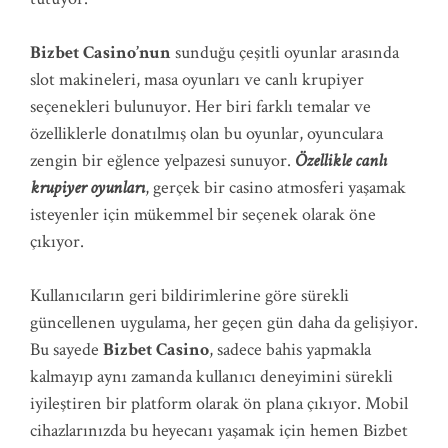
Bizbet Casino’nun
sunduğu çeşitli oyunlar arasında
slot makineleri, masa oyunları ve canlı krupiyer
seçenekleri bulunuyor. Her biri farklı temalar ve
özelliklerle donatılmış olan bu oyunlar, oyunculara
zengin bir eğlence yelpazesi sunuyor.
Özellikle canlı
krupiyer oyunları
, gerçek bir casino atmosferi yaşamak
isteyenler için mükemmel bir seçenek olarak öne
çıkıyor.
Kullanıcıların geri bildirimlerine göre sürekli
güncellenen uygulama, her geçen gün daha da gelişiyor.
Bu sayede
Bizbet Casino
, sadece bahis yapmakla
kalmayıp aynı zamanda kullanıcı deneyimini sürekli
iyileştiren bir platform olarak ön plana çıkıyor. Mobil
cihazlarınızda bu heyecanı yaşamak için hemen Bizbet