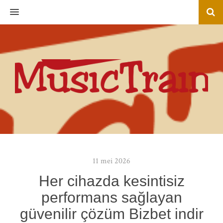
MENU
11 mei 2026
Her cihazda kesintisiz
performans sağlayan
güvenilir çözüm Bizbet indir