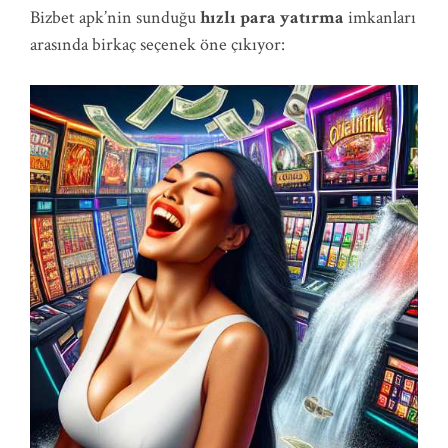
Bizbet apk’nin sunduğu
hızlı para yatırma
imkanları
arasında birkaç seçenek öne çıkıyor: