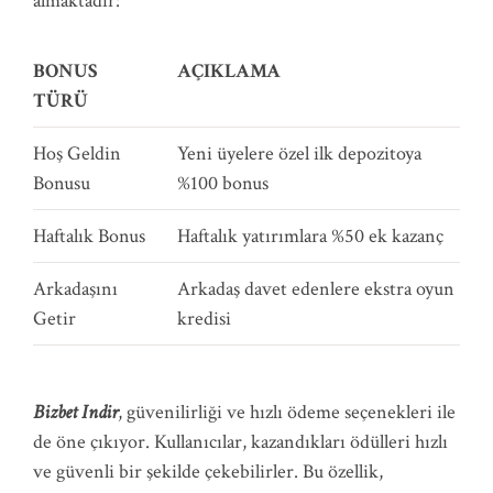
almaktadır:
BONUS
AÇIKLAMA
TÜRÜ
Hoş Geldin
Yeni üyelere özel ilk depozitoya
Bonusu
%100 bonus
Haftalık Bonus
Haftalık yatırımlara %50 ek kazanç
Arkadaşını
Arkadaş davet edenlere ekstra oyun
Getir
kredisi
Bizbet Indir
, güvenilirliği ve hızlı ödeme seçenekleri ile
de öne çıkıyor. Kullanıcılar, kazandıkları ödülleri hızlı
ve güvenli bir şekilde çekebilirler. Bu özellik,