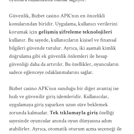
Güvenlik, Bizbet casino APK’nın en öncelikli
konularından biridir. Uygulama, kullanıcı verilerini
korumak için
gelişmiş şifreleme teknolojileri
kullanır. Bu sayede, kullanıcıların kişisel ve finansal
bilgileri güvende tutulur. Ayrıca, iki aşamalı kimlik
doğrulama gibi ek güvenlik önlemleri ile hesap
güvenliği daha da artırılır. Bu özellikler, oyuncuların
sadece eğlenceye odaklanmalarını sağlar.
Bizbet casino APK’nın sunduğu bir diğer avantaj ise
hızlı ve güvenilir giriş işlemleridir. Kullanıcılar,
uygulamaya giriş yaparken uzun süre beklemek
zorunda kalmazlar.
Tek tıklamayla giriş
özelliği
sayesinde oyuncular anında oyun dünyasına adım
atabilirler. Ayrıca, otomatik oturum açma seçeneği ile