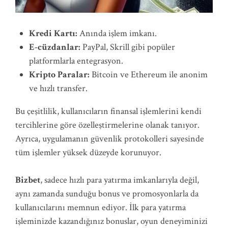
Kredi Kartı:
Anında işlem imkanı.
E-cüzdanlar:
PayPal, Skrill gibi popüler
platformlarla entegrasyon.
Kripto Paralar:
Bitcoin ve Ethereum ile anonim
ve hızlı transfer.
Bu çeşitlilik, kullanıcıların finansal işlemlerini kendi
tercihlerine göre özelleştirmelerine olanak tanıyor.
Ayrıca, uygulamanın güvenlik protokolleri sayesinde
tüm işlemler yüksek düzeyde korunuyor.
Bizbet
, sadece hızlı para yatırma imkanlarıyla değil,
aynı zamanda sunduğu bonus ve promosyonlarla da
kullanıcılarını memnun ediyor. İlk para yatırma
işleminizde kazandığınız bonuslar, oyun deneyiminizi