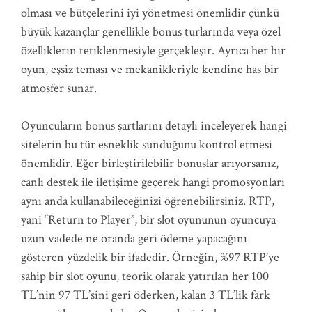
olması ve bütçelerini iyi yönetmesi önemlidir çünkü
büyük kazançlar genellikle bonus turlarında veya özel
özelliklerin tetiklenmesiyle gerçekleşir. Ayrıca her bir
oyun, eşsiz teması ve mekanikleriyle kendine has bir
atmosfer sunar.
Oyuncuların bonus şartlarını detaylı inceleyerek hangi
sitelerin bu tür esneklik sunduğunu kontrol etmesi
önemlidir. Eğer birleştirilebilir bonuslar arıyorsanız,
canlı destek ile iletişime geçerek hangi promosyonları
aynı anda kullanabileceğinizi öğrenebilirsiniz. RTP,
yani “Return to Player”, bir slot oyununun oyuncuya
uzun vadede ne oranda geri ödeme yapacağını
gösteren yüzdelik bir ifadedir. Örneğin, %97 RTP’ye
sahip bir slot oyunu, teorik olarak yatırılan her 100
TL’nin 97 TL’sini geri öderken, kalan 3 TL’lik fark