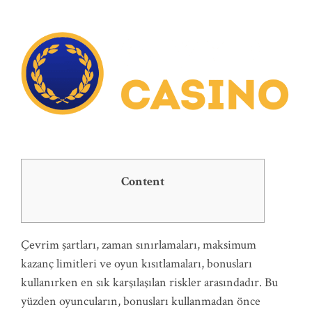
Content
Çevrim şartları, zaman sınırlamaları, maksimum
kazanç limitleri ve oyun kısıtlamaları, bonusları
kullanırken en sık karşılaşılan riskler arasındadır. Bu
yüzden oyuncuların, bonusları kullanmadan önce