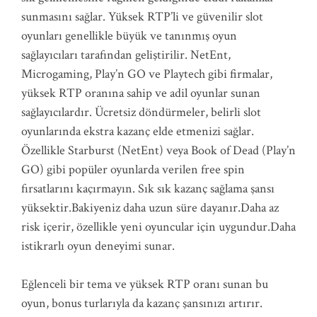
sunmasını sağlar. Yüksek RTP’li ve güvenilir slot
oyunları genellikle büyük ve tanınmış oyun
sağlayıcıları tarafından geliştirilir. NetEnt,
Microgaming, Play’n GO ve Playtech gibi firmalar,
yüksek RTP oranına sahip ve adil oyunlar sunan
sağlayıcılardır. Ücretsiz döndürmeler, belirli slot
oyunlarında ekstra kazanç elde etmenizi sağlar.
Özellikle Starburst (NetEnt) veya Book of Dead (Play’n
GO) gibi popüler oyunlarda verilen free spin
fırsatlarını kaçırmayın. Sık sık kazanç sağlama şansı
yüksektir.Bakiyeniz daha uzun süre dayanır.Daha az
risk içerir, özellikle yeni oyuncular için uygundur.Daha
istikrarlı oyun deneyimi sunar.
Eğlenceli bir tema ve yüksek RTP oranı sunan bu
oyun, bonus turlarıyla da kazanç şansınızı artırır.