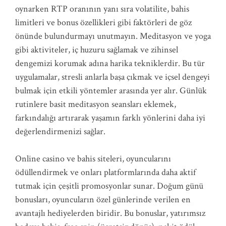
oynarken RTP oranının yanı sıra volatilite, bahis
limitleri ve bonus özellikleri gibi faktörleri de göz
önünde bulundurmayı unutmayın. Meditasyon ve yoga
gibi aktiviteler, iç huzuru sağlamak ve zihinsel
dengemizi korumak adına harika tekniklerdir. Bu tür
uygulamalar, stresli anlarla başa çıkmak ve içsel dengeyi
bulmak için etkili yöntemler arasında yer alır. Günlük
rutinlere basit meditasyon seansları eklemek,
farkındalığı artırarak yaşamın farklı yönlerini daha iyi
değerlendirmenizi sağlar.
Online casino ve bahis siteleri, oyuncularını
ödüllendirmek ve onları platformlarında daha aktif
tutmak için çeşitli promosyonlar sunar. Doğum günü
bonusları, oyuncuların özel günlerinde verilen en
avantajlı hediyelerden biridir. Bu bonuslar, yatırımsız