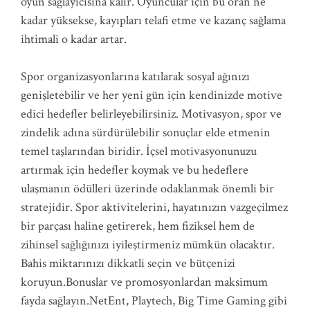
oyun sağlayıcısına kalır. Oyuncular için bu oran ne
kadar yüksekse, kayıpları telafi etme ve kazanç sağlama
ihtimali o kadar artar.
Spor organizasyonlarına katılarak sosyal ağınızı
genişletebilir ve her yeni gün için kendinizde motive
edici hedefler belirleyebilirsiniz. Motivasyon, spor ve
zindelik adına sürdürülebilir sonuçlar elde etmenin
temel taşlarından biridir. İçsel motivasyonunuzu
artırmak için hedefler koymak ve bu hedeflere
ulaşmanın ödülleri üzerinde odaklanmak önemli bir
stratejidir. Spor aktivitelerini, hayatınızın vazgeçilmez
bir parçası haline getirerek, hem fiziksel hem de
zihinsel sağlığınızı iyileştirmeniz mümkün olacaktır.
Bahis miktarınızı dikkatli seçin ve bütçenizi
koruyun.Bonuslar ve promosyonlardan maksimum
fayda sağlayın.NetEnt, Playtech, Big Time Gaming gibi