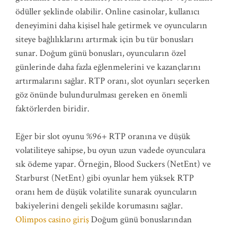
ödüller şeklinde olabilir. Online casinolar, kullanıcı
deneyimini daha kişisel hale getirmek ve oyuncuların
siteye bağlılıklarını artırmak için bu tür bonusları
sunar. Doğum günü bonusları, oyuncuların özel
günlerinde daha fazla eğlenmelerini ve kazançlarını
artırmalarını sağlar. RTP oranı, slot oyunları seçerken
göz önünde bulundurulması gereken en önemli
faktörlerden biridir.
Eğer bir slot oyunu %96+ RTP oranına ve düşük
volatiliteye sahipse, bu oyun uzun vadede oyunculara
sık ödeme yapar. Örneğin, Blood Suckers (NetEnt) ve
Starburst (NetEnt) gibi oyunlar hem yüksek RTP
oranı hem de düşük volatilite sunarak oyuncuların
bakiyelerini dengeli şekilde korumasını sağlar.
Olimpos casino giriş
Doğum günü bonuslarından