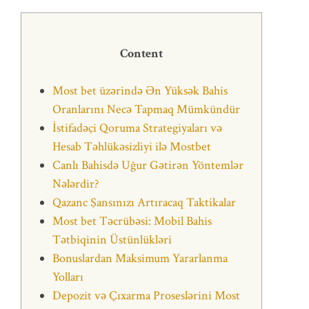
Content
Most bet üzərində Ən Yüksək Bahis
Oranlarını Necə Tapmaq Mümkündür
İstifadəçi Qoruma Strategiyaları və
Hesab Təhlükəsizliyi ilə Mostbet
Canlı Bahisdə Uğur Gətirən Yöntemlər
Nələrdir?
Qazanc Şansınızı Artıracaq Taktikalar
Most bet Təcrübəsi: Mobil Bahis
Tətbiqinin Üstünlükləri
Bonuslardan Maksimum Yararlanma
Yolları
Depozit və Çıxarma Proseslərini Most