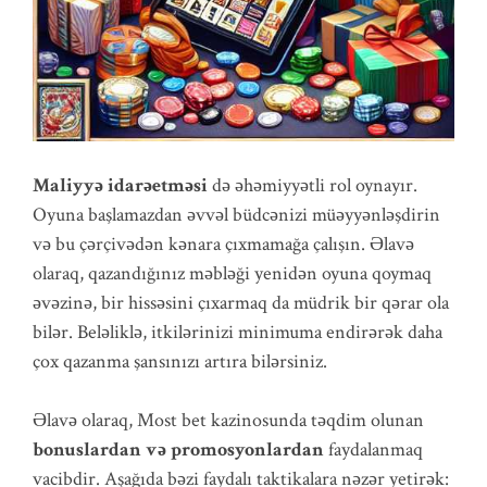
Maliyyə idarəetməsi
də əhəmiyyətli rol oynayır.
Oyuna başlamazdan əvvəl büdcənizi müəyyənləşdirin
və bu çərçivədən kənara çıxmamağa çalışın. Əlavə
olaraq, qazandığınız məbləği yenidən oyuna qoymaq
əvəzinə, bir hissəsini çıxarmaq da müdrik bir qərar ola
bilər. Beləliklə, itkilərinizi minimuma endirərək daha
çox qazanma şansınızı artıra bilərsiniz.
Əlavə olaraq, Most bet kazinosunda təqdim olunan
bonuslardan və promosyonlardan
faydalanmaq
vacibdir. Aşağıda bəzi faydalı taktikalara nəzər yetirək: