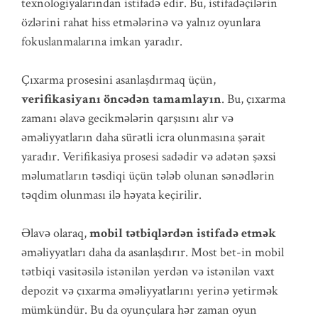
texnologiyalarından istifadə edir. Bu, istifadəçilərin
özlərini rahat hiss etmələrinə və yalnız oyunlara
fokuslanmalarına imkan yaradır.
Çıxarma prosesini asanlaşdırmaq üçün,
verifikasiyanı öncədən tamamlayın
. Bu, çıxarma
zamanı əlavə gecikmələrin qarşısını alır və
əməliyyatların daha sürətli icra olunmasına şərait
yaradır. Verifikasiya prosesi sadədir və adətən şəxsi
məlumatların təsdiqi üçün tələb olunan sənədlərin
təqdim olunması ilə həyata keçirilir.
Əlavə olaraq,
mobil tətbiqlərdən istifadə etmək
əməliyyatları daha da asanlaşdırır. Most bet-in mobil
tətbiqi vasitəsilə istənilən yerdən və istənilən vaxt
depozit və çıxarma əməliyyatlarını yerinə yetirmək
mümkündür. Bu da oyunçulara hər zaman oyun