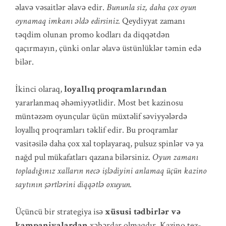
əlavə vəsaitlər əlavə edir.
Bununla siz, daha çox oyun
oynamaq imkanı əldə edirsiniz.
Qeydiyyat zamanı
təqdim olunan promo kodları da diqqətdən
qaçırmayın, çünki onlar əlavə üstünlüklər təmin edə
bilər.
İkinci olaraq,
loyallıq proqramlarından
yararlanmaq əhəmiyyətlidir. Most bet kazinosu
müntəzəm oyunçular üçün müxtəlif səviyyələrdə
loyallıq proqramları təklif edir. Bu proqramlar
vasitəsilə daha çox xal toplayaraq, pulsuz spinlər və ya
nağd pul mükafatları qazana bilərsiniz.
Oyun zamanı
topladığınız xalların necə işlədiyini anlamaq üçün kazino
saytının şərtlərini diqqətlə oxuyun.
Üçüncü bir strategiya isə
xüsusi tədbirlər və
kampaniyalardan
xəbərdar olmaqdır. Kazino tez-