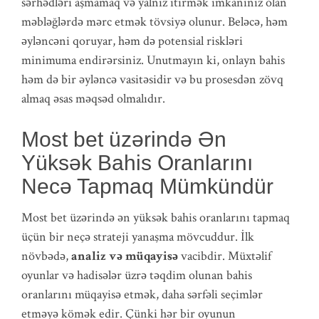
sərhədləri aşmamaq və yalnız itirmək imkanınız olan
məbləğlərdə mərc etmək tövsiyə olunur. Beləcə, həm
əyləncəni qoruyar, həm də potensial riskləri
minimuma endirərsiniz. Unutmayın ki, onlayn bahis
həm də bir əyləncə vasitəsidir və bu prosesdən zövq
almaq əsas məqsəd olmalıdır.
Most bet üzərində Ən
Yüksək Bahis Oranlarını
Necə Tapmaq Mümkündür
Most bet üzərində ən yüksək bahis oranlarını tapmaq
üçün bir neçə strateji yanaşma mövcuddur. İlk
növbədə,
analiz və müqayisə
vacibdir. Müxtəlif
oyunlar və hadisələr üzrə təqdim olunan bahis
oranlarını müqayisə etmək, daha sərfəli seçimlər
etməyə kömək edir. Çünki hər bir oyunun