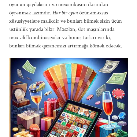
oyunun qaydalarını və mexanikasını dərindən
öyrənmək lazımdır.
Hər bir oyun
özünəməxsus
xüsusiyyətlərə malikdir və bunları bilmək sizin üçün
üstünlük yarada bilər. Məsələn, slot maşınlarında
müxtəlif kombinasiyalar və bonus turları var ki,
bunları bilmək qazancınızı artırmağa kömək edəcək.