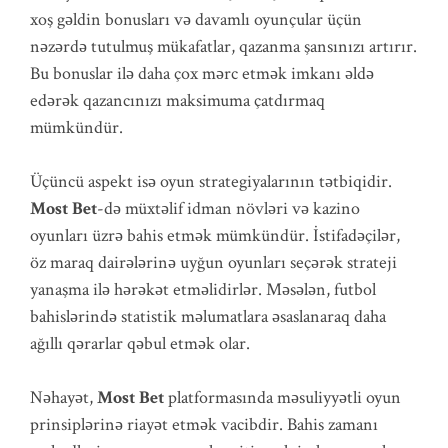
xoş gəldin bonusları və davamlı oyunçular üçün
nəzərdə tutulmuş mükafatlar, qazanma şansınızı artırır.
Bu bonuslar ilə daha çox mərc etmək imkanı əldə
edərək qazancınızı maksimuma çatdırmaq
mümkündür.
Üçüncü aspekt isə oyun strategiyalarının tətbiqidir.
Most Bet
-də müxtəlif idman növləri və kazino
oyunları üzrə bahis etmək mümkündür. İstifadəçilər,
öz maraq dairələrinə uyğun oyunları seçərək strateji
yanaşma ilə hərəkət etməlidirlər. Məsələn, futbol
bahislərində statistik məlumatlara əsaslanaraq daha
ağıllı qərarlar qəbul etmək olar.
Nəhayət,
Most Bet
platformasında məsuliyyətli oyun
prinsiplərinə riayət etmək vacibdir. Bahis zamanı