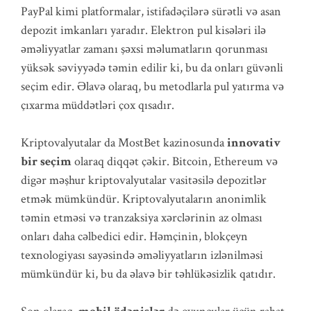
PayPal kimi platformalar, istifadəçilərə sürətli və asan
depozit imkanları yaradır. Elektron pul kisələri ilə
əməliyyatlar zamanı şəxsi məlumatların qorunması
yüksək səviyyədə təmin edilir ki, bu da onları güvənli
seçim edir. Əlavə olaraq, bu metodlarla pul yatırma və
çıxarma müddətləri çox qısadır.
Kriptovalyutalar da MostBet kazinosunda
innovativ
bir seçim
olaraq diqqət çəkir. Bitcoin, Ethereum və
digər məşhur kriptovalyutalar vasitəsilə depozitlər
etmək mümkündür. Kriptovalyutaların anonimlik
təmin etməsi və tranzaksiya xərclərinin az olması
onları daha cəlbedici edir. Həmçinin, blokçeyn
texnologiyası sayəsində əməliyyatların izlənilməsi
mümkündür ki, bu da əlavə bir təhlükəsizlik qatıdır.