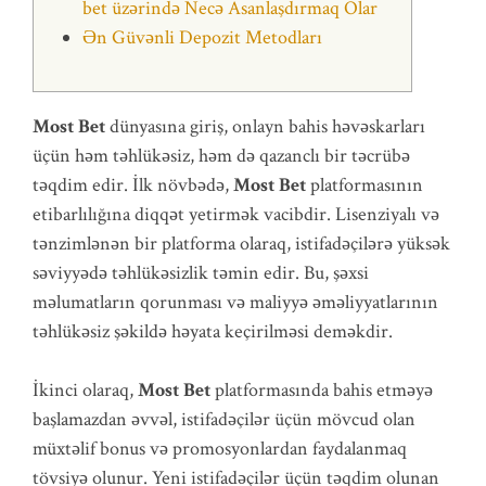
bet üzərində Necə Asanlaşdırmaq Olar
Ən Güvənli Depozit Metodları
Most Bet
dünyasına giriş, onlayn bahis həvəskarları
üçün həm təhlükəsiz, həm də qazanclı bir təcrübə
təqdim edir. İlk növbədə,
Most Bet
platformasının
etibarlılığına diqqət yetirmək vacibdir. Lisenziyalı və
tənzimlənən bir platforma olaraq, istifadəçilərə yüksək
səviyyədə təhlükəsizlik təmin edir. Bu, şəxsi
məlumatların qorunması və maliyyə əməliyyatlarının
təhlükəsiz şəkildə həyata keçirilməsi deməkdir.
İkinci olaraq,
Most Bet
platformasında bahis etməyə
başlamazdan əvvəl, istifadəçilər üçün mövcud olan
müxtəlif bonus və promosyonlardan faydalanmaq
tövsiyə olunur. Yeni istifadəçilər üçün təqdim olunan