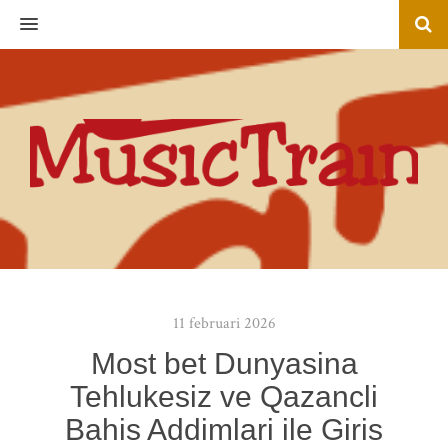
MENU
11 februari 2026
Most bet Dunyasina
Tehlukesiz ve Qazancli
Bahis Addimlari ile Giris