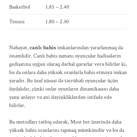
Basketbol
1.85 – 2.40
Tennis
1.80 – 2.30
Nəhayət,
canlı bahis
imkanlarından yararlanmaq da
önəmlidir. Canlı bahis zamanı oyunçular hadisələrin
gedişatına uyğun olaraq dərhal qərarlar verə bilirlər ki,
bu da onlara daha yüksək oranlarla bahis etməyə imkan
yaradır. Bu üsul xüsusi ilə təcrübəli oyunçular üçün
faydalıdır, çünki onlar oyunların dinamikasını daha
yaxşı anlayır və ani dəyişikliklərdən istifadə edə
bilirlər.
Bu metodları tətbiq edərək, Most bet üzərində daha
yüksək bahis oranlarını tapmaq mümkündür və bu da