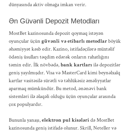
dünyasında aktiv olmağa imkan verir.
Ən Güvənli Depozit Metodları
MostBet kazinosunda depozit qoymaq istəyən
oyunçular üçün
güvənli və etibarlı metodlar
böyük
əhəmiyyət kəsb edir. Kazino, istifadəçilərə müxtəlif
ödəniş üsulları təqdim edərək onların rahatlığını
təmin edir. İlk növbədə,
bank kartları
ilə depozitlər
geniş yayılmışdır. Visa və MasterCard kimi beynəlxalq
kartlar vasitəsilə sürətli və təhlükəsiz əməliyyatlar
aparmaq mümkündür. Bu metod, ənənəvi bank
sistemləri ilə əlaqəli olduğu üçün oyunçular arasında
çox populyardır.
Bununla yanaşı,
elektron pul kisələri
də MostBet
kazinosunda geniş istifadə olunur. Skrill, Neteller və