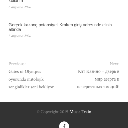
kullanın
6 augustus 2026
Gerçek kazanç potansiyeli Kraken giriş adresinde elinin
altında
5 augustus 2026
Previous:
Next:
Gates of Olympus
Кэт Казино – дверь в
oyununda mitolojik
мир азарта и
zenginlikler seni bekliyor
невероятных эмоций!
© Copyright 2019
Music Train