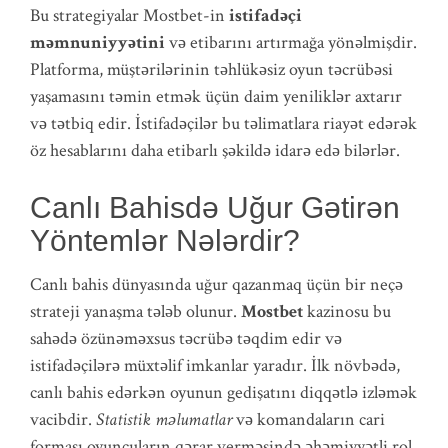
Bu strategiyalar Mostbet-in
istifadəçi
məmnuniyyətini
və etibarını artırmağa yönəlmişdir.
Platforma, müştərilərinin təhlükəsiz oyun təcrübəsi
yaşamasını təmin etmək üçün daim yeniliklər axtarır
və tətbiq edir. İstifadəçilər bu təlimatlara riayət edərək
öz hesablarını daha etibarlı şəkildə idarə edə bilərlər.
Canlı Bahisdə Uğur Gətirən
Yöntemlər Nələrdir?
Canlı bahis dünyasında uğur qazanmaq üçün bir neçə
strateji yanaşma tələb olunur.
Mostbet
kazinosu bu
sahədə özünəməxsus təcrübə təqdim edir və
istifadəçilərə müxtəlif imkanlar yaradır. İlk növbədə,
canlı bahis edərkən oyunun gedişatını diqqətlə izləmək
vacibdir.
Statistik məlumatlar
və komandaların cari
forması oyunçuların qərar verməsində əhəmiyyətli rol