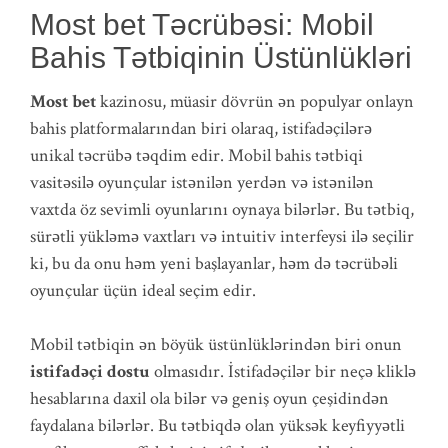
Most bet Təcrübəsi: Mobil
Bahis Tətbiqinin Üstünlükləri
Most bet
kazinosu, müasir dövrün ən populyar onlayn
bahis platformalarından biri olaraq, istifadəçilərə
unikal təcrübə təqdim edir. Mobil bahis tətbiqi
vasitəsilə oyunçular istənilən yerdən və istənilən
vaxtda öz sevimli oyunlarını oynaya bilərlər. Bu tətbiq,
sürətli yükləmə vaxtları və intuitiv interfeysi ilə seçilir
ki, bu da onu həm yeni başlayanlar, həm də təcrübəli
oyunçular üçün ideal seçim edir.
Mobil tətbiqin ən böyük üstünlüklərindən biri onun
istifadəçi dostu
olmasıdır. İstifadəçilər bir neçə kliklə
hesablarına daxil ola bilər və geniş oyun çeşidindən
faydalana bilərlər. Bu tətbiqdə olan yüksək keyfiyyətli