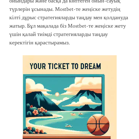
ойындары және басқа да көптеген ойын-сауық
түрлерін ұсынады. Mostbet-те жеңіске жетудің
кілті дұрыс стратегияларды таңдау мен қолдануда
жатыр. Бұл мақалада біз Mostbet-те жеңіске жету
үшін қалай тиімді стратегияларды таңдау
керектігін қарастырамыз.