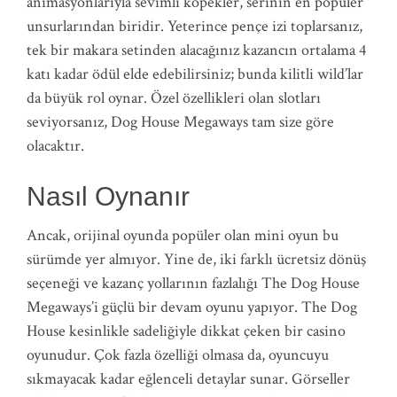
animasyonlarıyla sevimli köpekler, serinin en popüler
unsurlarından biridir. Yeterince pençe izi toplarsanız,
tek bir makara setinden alacağınız kazancın ortalama 4
katı kadar ödül elde edebilirsiniz; bunda kilitli wild’lar
da büyük rol oynar. Özel özellikleri olan slotları
seviyorsanız, Dog House Megaways tam size göre
olacaktır.
Nasıl Oynanır
Ancak, orijinal oyunda popüler olan mini oyun bu
sürümde yer almıyor. Yine de, iki farklı ücretsiz dönüş
seçeneği ve kazanç yollarının fazlalığı The Dog House
Megaways’i güçlü bir devam oyunu yapıyor. The Dog
House kesinlikle sadeliğiyle dikkat çeken bir casino
oyunudur. Çok fazla özelliği olmasa da, oyuncuyu
sıkmayacak kadar eğlenceli detaylar sunar. Görseller