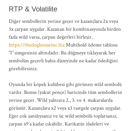
RTP & Volatilite
Diğer sembollerin yerine geçer ve kazançlara 2x veya
3x çarpan uygular. Kazanan bir kombinasyonda birden
fazla wild varsa, çarpan değerleri birleşir.
https://thedoghouseinc.biz
Multihold ödeme tablosu
“I” simgesinin altındadır. Bu düğmeye tıklayarak her
sembolün geçerli bahis düzeyinde ne kadar ödediğini
görebilirsiniz.
Oyunda bir köpek kulübesi gibi görünen wild sembolü
vardır. Bonus (yakut pençe) haricinde tüm sembollerin
yerine geçer. Wild yalnızca 2., 3. ve 4. makaralarda
görünür. Kazançlara x2 veya x3 rastgele çarpan uygular.
Eğer çok şanslıysanız ve üç wild sembolü toplarsanız,
çarpan x9’a kadar çıkabilir. Karikatür ifadeleri ve