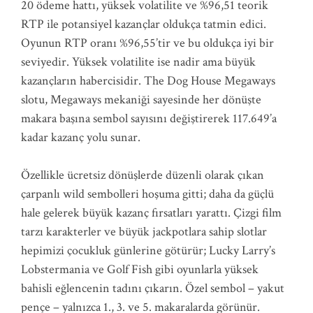
20 ödeme hattı, yüksek volatilite ve %96,51 teorik
RTP ile potansiyel kazançlar oldukça tatmin edici.
Oyunun RTP oranı %96,55’tir ve bu oldukça iyi bir
seviyedir. Yüksek volatilite ise nadir ama büyük
kazançların habercisidir. The Dog House Megaways
slotu, Megaways mekaniği sayesinde her dönüşte
makara başına sembol sayısını değiştirerek 117.649’a
kadar kazanç yolu sunar.
Özellikle ücretsiz dönüşlerde düzenli olarak çıkan
çarpanlı wild sembolleri hoşuma gitti; daha da güçlü
hale gelerek büyük kazanç fırsatları yarattı. Çizgi film
tarzı karakterler ve büyük jackpotlara sahip slotlar
hepimizi çocukluk günlerine götürür; Lucky Larry’s
Lobstermania ve Golf Fish gibi oyunlarla yüksek
bahisli eğlencenin tadını çıkarın. Özel sembol – yakut
pençe – yalnızca 1., 3. ve 5. makaralarda görünür.