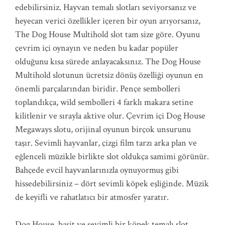
edebilirsiniz. Hayvan temalı slotları seviyorsanız ve
heyecan verici özellikler içeren bir oyun arıyorsanız,
The Dog House Multihold slot tam size göre. Oyunu
çevrim içi oynayın ve neden bu kadar popüler
olduğunu kısa sürede anlayacaksınız. The Dog House
Multihold slotunun ücretsiz dönüş özelliği oyunun en
önemli parçalarından biridir. Pençe sembolleri
toplandıkça, wild sembolleri 4 farklı makara setine
kilitlenir ve sırayla aktive olur. Çevrim içi Dog House
Megaways slotu, orijinal oyunun birçok unsurunu
taşır. Sevimli hayvanlar, çizgi film tarzı arka plan ve
eğlenceli müzikle birlikte slot oldukça samimi görünür.
Bahçede evcil hayvanlarınızla oynuyormuş gibi
hissedebilirsiniz – dört sevimli köpek eşliğinde. Müzik
de keyifli ve rahatlatıcı bir atmosfer yaratır.
Dog House, basit ve sevimli bir köpek temalı slot