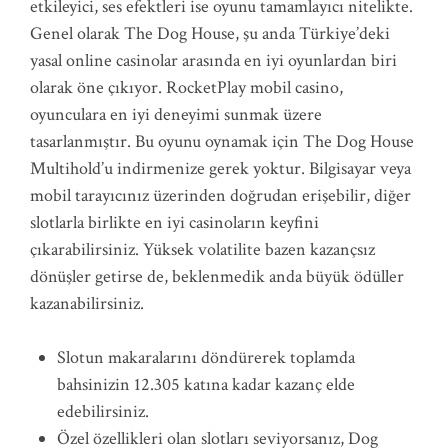
etkileyici, ses efektleri ise oyunu tamamlayıcı nitelikte.
Genel olarak The Dog House, şu anda Türkiye’deki
yasal online casinolar arasında en iyi oyunlardan biri
olarak öne çıkıyor. RocketPlay mobil casino,
oyunculara en iyi deneyimi sunmak üzere
tasarlanmıştır. Bu oyunu oynamak için The Dog House
Multihold’u indirmenize gerek yoktur. Bilgisayar veya
mobil tarayıcınız üzerinden doğrudan erişebilir, diğer
slotlarla birlikte en iyi casinoların keyfini
çıkarabilirsiniz. Yüksek volatilite bazen kazançsız
dönüşler getirse de, beklenmedik anda büyük ödüller
kazanabilirsiniz.
Slotun makaralarını döndürerek toplamda
bahsinizin 12.305 katına kadar kazanç elde
edebilirsiniz.
Özel özellikleri olan slotları seviyorsanız, Dog