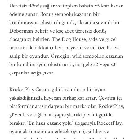
Ücretsiz dönüş sağlar ve toplam bahsin x5 katı kadar
ödeme sunar. Bonus sembolü kazanan bir
kombinasyon oluşturduğunda, ekranda sevimli bir
Doberman belirir ve kaç adet ücretsiz dönüş
alacağınızı belirler. The Dog House, sade ve güzel
tasarımı ile dikkat çeken, heyecan verici özelliklere
sahip bir oyundur. Örneğin, wild semboller kazanan
bir kombinasyon oluşturursa, rastgele x2 veya x3
çarpanlar açığa çıkar.
RocketPlay Casino gibi kazandıran bir oyun
yakaladığınızda heyecan birkaç kat artar. Çevrim içi
platformlar arasında yeni bir marka olan RocketPlay,
güvenli ve sağlam altyapısıyla rakiplerini geride
bırakır. “En hızlı kazanç yolu” sloganıyla RocketPlay,
oyuncuları memnun edecek oyun çeşitliliği ve