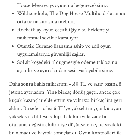
House Megaways oyununu beğeneceksiniz.
Wild sembolü, The Dog House Multihold slotunun
orta üç makarasına inebilir.
RocketPlay, oyun çeşitliliğiyle bu beklentiyi
mükemmel şekilde karşılıyor.
Otantik Curacao lisansına sahip ve adil oyun
uygulamalarıyla güvenliği sağlar.
Sol alt köşedeki ‘i’ düğmesiyle ödeme tablosunu
açabilir ve aynı alandan sesi ayarlayabilirsiniz.
Daha sonra bahis miktarımı 4,80 TL ve satır başına 8
jetona ayarladım. Yine birkaç dönüş geçti, ancak çok
küçük kazançlar elde ettim ve yalnızca birkaç lira geri
aldım. Bu sefer bahsi 6 TL’ye yükselttim, çünkü oyun
yüksek volatiliteye sahip. Tek bir iyi kazanç bu
oturumu değiştirebilir diye düşünsem de, ne yazık ki
bu olmadı ve kayıpla sonuçlandı. Oyun kontrolleri ile