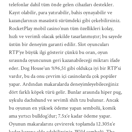
telefonlar dahil tüm önde gelen cihazları destekler.
Kayıt olabilir, para yatırabilir, bahis oynayabilir ve
kazançlarınızı masaüstü sürümdeki gibi çekebilirsiniz.
RocketPlay mobil casino’nun tüm özellikleri kolay,
hızlı ve verimli olacak şekilde tasarlanmıştır; bu sayede
üstün bir deneyim garanti edilir. Slot oyuncuları
RTP’ye büyük ilgi gösterir çünkü bu oran, oyun
sırasında oyuncunun geri kazanabileceği miktarı ifade
eder. Dog House’un %96,51 gibi oldukça iyi bir RTP’si
vardır, bu da onu çevrim içi casinolarda çok popüler
yapar. Ardından makaralarda deneyimleyebileceğiniz
dört farklı köpek türü gelir. Bunlar arasında hiper pug,
uykulu dachshund ve sevimli shih tzu bulunur. Ancak
bu oyunun en yüksek ödeme yapan sembolü, komik
ama yırtıcı bulldog’dur; 7.5x’e kadar ödeme yapar.
Oyunun makaralarını çevirerek toplamda 12.305x’e
kadar kazanç elde edebilirsiniz. Wild sembolü, The