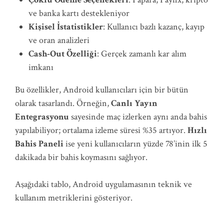
ve banka kartı destekleniyor
Kişisel İstatistikler
: Kullanıcı bazlı kazanç, kayıp
ve oran analizleri
Cash‑Out Özelliği
: Gerçek zamanlı kar alım
imkanı
Bu özellikler, Android kullanıcıları için bir bütün
olarak tasarlandı. Örneğin,
Canlı Yayın
Entegrasyonu
sayesinde maç izlerken aynı anda bahis
yapılabiliyor; ortalama izleme süresi %35 artıyor.
Hızlı
Bahis Paneli
ise yeni kullanıcıların yüzde 78’inin ilk 5
dakikada bir bahis koymasını sağlıyor.
Aşağıdaki tablo, Android uygulamasının teknik ve
kullanım metriklerini gösteriyor.