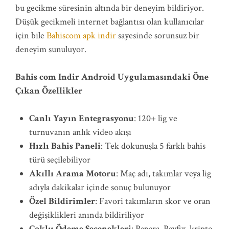
bu gecikme süresinin altında bir deneyim bildiriyor.
Düşük gecikmeli internet bağlantısı olan kullanıcılar
için bile
Bahiscom apk indir
sayesinde sorunsuz bir
deneyim sunuluyor.
Bahis com Indir Android Uygulamasındaki Öne
Çıkan Özellikler
Canlı Yayın Entegrasyonu
: 120+ lig ve
turnuvanın anlık video akışı
Hızlı Bahis Paneli
: Tek dokunuşla 5 farklı bahis
türü seçilebiliyor
Akıllı Arama Motoru
: Maç adı, takımlar veya lig
adıyla dakikalar içinde sonuç bulunuyor
Özel Bildirimler
: Favori takımların skor ve oran
değişiklikleri anında bildiriliyor
Çoklu Ödeme Seçenekleri
: Papara, Payfix, kripto