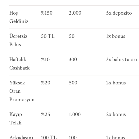
Hoş
%150
2.000
5x depozito
Geldiniz
Ücretsiz
50 TL
50
1x bonus
Bahis
Haftalık
%10
300
3x bahis tutarı
Cashback
Yüksek
%20
500
2x bonus
Oran
Promosyon
Kayıp
%25
1.000
2x bonus
Telafi
Arkadaşını
100 TL
100
1x bonus