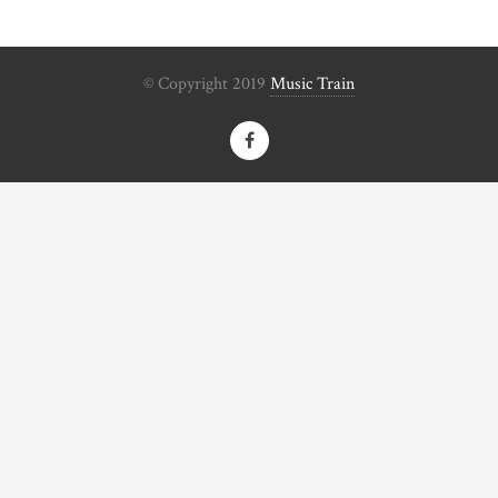
© Copyright 2019
Music Train