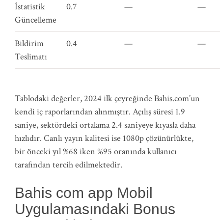
İstatistik
0.7
—
—
Güncelleme
Bildirim
0.4
—
—
Teslimatı
Tablodaki değerler, 2024 ilk çeyreğinde Bahis.com’un
kendi iç raporlarından alınmıştır. Açılış süresi 1.9
saniye, sektördeki ortalama 2.4 saniyeye kıyasla daha
hızlıdır. Canlı yayın kalitesi ise 1080p çözünürlükte,
bir önceki yıl %68 iken %95 oranında kullanıcı
tarafından tercih edilmektedir.
Bahis com app Mobil
Uygulamasındaki Bonus