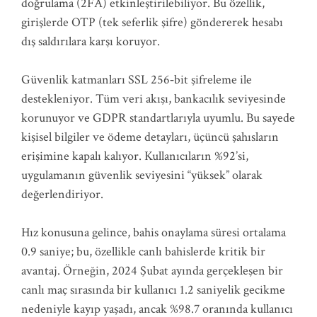
doğrulama (2FA) etkinleştirilebiliyor. Bu özellik,
girişlerde OTP (tek seferlik şifre) göndererek hesabı
dış saldırılara karşı koruyor.
Güvenlik katmanları SSL 256‑bit şifreleme ile
destekleniyor. Tüm veri akışı, bankacılık seviyesinde
korunuyor ve GDPR standartlarıyla uyumlu. Bu sayede
kişisel bilgiler ve ödeme detayları, üçüncü şahısların
erişimine kapalı kalıyor. Kullanıcıların %92’si,
uygulamanın güvenlik seviyesini “yüksek” olarak
değerlendiriyor.
Hız konusuna gelince, bahis onaylama süresi ortalama
0.9 saniye; bu, özellikle canlı bahislerde kritik bir
avantaj. Örneğin, 2024 Şubat ayında gerçekleşen bir
canlı maç sırasında bir kullanıcı 1.2 saniyelik gecikme
nedeniyle kayıp yaşadı, ancak %98.7 oranında kullanıcı