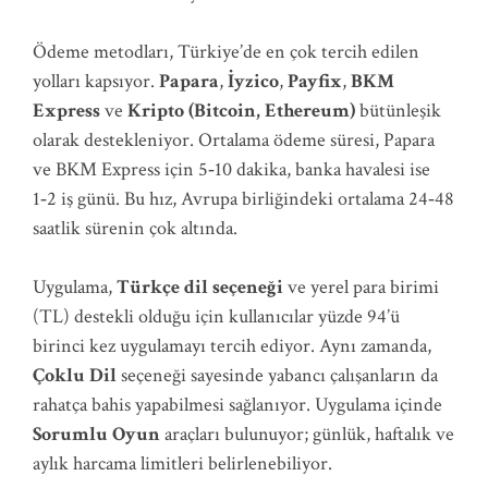
Ödeme metodları, Türkiye’de en çok tercih edilen
yolları kapsıyor.
Papara
,
İyzico
,
Payfix
,
BKM
Express
ve
Kripto (Bitcoin, Ethereum)
bütünleşik
olarak destekleniyor. Ortalama ödeme süresi, Papara
ve BKM Express için 5‑10 dakika, banka havalesi ise
1‑2 iş günü. Bu hız, Avrupa birliğindeki ortalama 24‑48
saatlik sürenin çok altında.
Uygulama,
Türkçe dil seçeneği
ve yerel para birimi
(TL) destekli olduğu için kullanıcılar yüzde 94’ü
birinci kez uygulamayı tercih ediyor. Aynı zamanda,
Çoklu Dil
seçeneği sayesinde yabancı çalışanların da
rahatça bahis yapabilmesi sağlanıyor. Uygulama içinde
Sorumlu Oyun
araçları bulunuyor; günlük, haftalık ve
aylık harcama limitleri belirlenebiliyor.