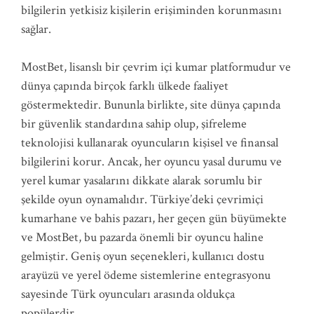
bilgilerin yetkisiz kişilerin erişiminden korunmasını
sağlar.
MostBet, lisanslı bir çevrim içi kumar platformudur ve
dünya çapında birçok farklı ülkede faaliyet
göstermektedir. Bununla birlikte, site dünya çapında
bir güvenlik standardına sahip olup, şifreleme
teknolojisi kullanarak oyuncuların kişisel ve finansal
bilgilerini korur. Ancak, her oyuncu yasal durumu ve
yerel kumar yasalarını dikkate alarak sorumlu bir
şekilde oyun oynamalıdır. Türkiye’deki çevrimiçi
kumarhane ve bahis pazarı, her geçen gün büyümekte
ve MostBet, bu pazarda önemli bir oyuncu haline
gelmiştir. Geniş oyun seçenekleri, kullanıcı dostu
arayüzü ve yerel ödeme sistemlerine entegrasyonu
sayesinde Türk oyuncuları arasında oldukça
popülerdir.