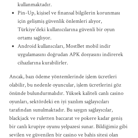
kullanmaktadır.
Pin-Up, kişisel ve finansal bilgilerin korunması
için gelişmiş güvenlik önlemleri alıyor,
Türkiye’deki kullanıcılarına güvenli bir oyun
ortamı sağlıyor.
Android kullanıcıları, MostBet mobil indir
uygulamasını doğrudan APK dosyasını indirerek
cihazlarına kurabilirler.
Ancak, bazı ödeme yöntemlerinde işlem ücretleri
olabilir, bu nedenle oyuncular, işlem ücretlerini göz
önünde bulundurmalıdır. Yüksek kaliteli canlı casino
oyunları, sektördeki en iyi yazılım sağlayıcıları
tarafından sunulmaktadır. Bu saygın sağlayıcılar,
blackjack ve ruletten baccarat ve pokere kadar geniş
bir canlı krupiye oyunu yelpazesi sunar. Bildiğimiz gibi
sevilen ve güvenilen bir casino ve bahis sitesi olan