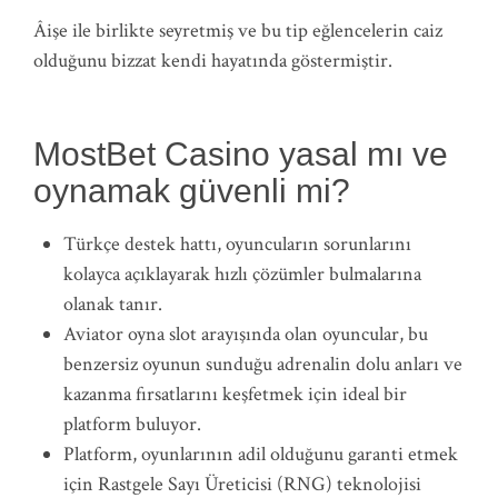
Âişe ile birlikte seyretmiş ve bu tip eğlencelerin caiz
olduğunu bizzat kendi hayatında göstermiştir.
MostBet Casino yasal mı ve
oynamak güvenli mi?
Türkçe destek hattı, oyuncuların sorunlarını
kolayca açıklayarak hızlı çözümler bulmalarına
olanak tanır.
Aviator oyna slot arayışında olan oyuncular, bu
benzersiz oyunun sunduğu adrenalin dolu anları ve
kazanma fırsatlarını keşfetmek için ideal bir
platform buluyor.
Platform, oyunlarının adil olduğunu garanti etmek
için Rastgele Sayı Üreticisi (RNG) teknolojisi