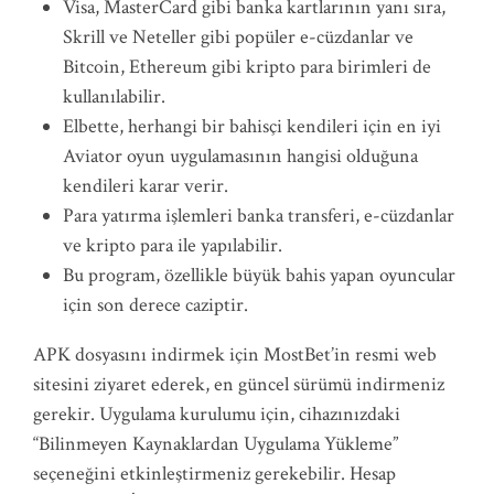
Visa, MasterCard gibi banka kartlarının yanı sıra,
Skrill ve Neteller gibi popüler e-cüzdanlar ve
Bitcoin, Ethereum gibi kripto para birimleri de
kullanılabilir.
Elbette, herhangi bir bahisçi kendileri için en iyi
Aviator oyun uygulamasının hangisi olduğuna
kendileri karar verir.
Para yatırma işlemleri banka transferi, e-cüzdanlar
ve kripto para ile yapılabilir.
Bu program, özellikle büyük bahis yapan oyuncular
için son derece caziptir.
APK dosyasını indirmek için MostBet’in resmi web
sitesini ziyaret ederek, en güncel sürümü indirmeniz
gerekir. Uygulama kurulumu için, cihazınızdaki
“Bilinmeyen Kaynaklardan Uygulama Yükleme”
seçeneğini etkinleştirmeniz gerekebilir. Hesap