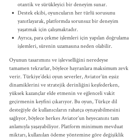
otantik ve sürükleyici bir deneyim sunar.
Destek ekibi, oyuncuların her türlü sorusunu
yanıtlayarak, platformda sorunsuz bir deneyim
yaşatmak için çalışmaktadır.
Ayrıca, para çekme işlemleri için yapılan doğrulama
işlemleri, sürenin uzamasına neden olabilir.
Oyunun tasarımını ve işlevselliğini neredeyse
tamamen tekrarlar, böylece hayranlara maksimum zevk
verir. Türkiye’deki oyun severler, Aviator’ün eşsiz
dinamiklerini ve stratejik derinliğini keşfederken,
yüksek kazançlar elde etmenin ve eğlenceli vakit
geçirmenin keyfini çıkarıyor. Bu oyun, Türkçe dil
desteğiyle de kullanıcıların rahatça oynayabilmesini
sağlıyor, böylece herkes Aviator’un heyecanını tam
anlamıyla yaşayabiliyor. Platform minimum mevduat
miktarı, kullanılan ödeme yöntemine göre değişiklik