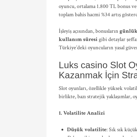
oyuncu, ortalama 1.800 TL bonus ve 
toplam bahis hacmi %34 artış gösterd
İşleyiş açısından, bonusların
günlük 
kullanım süresi
gibi detaylar şeffa
Türkiye’deki oyuncuların yasal güven
Luks casino Slot 
Kazanmak İçin Strat
Slot oyunları, özellikle yüksek volat
birlikte, bazı stratejik yaklaşımlar, 
1. Volatilite Analizi
Düşük volatilite
: Sık sık küçü