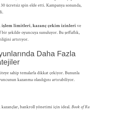
30 ücretsiz spin elde etti. Kampanya sonunda,
i.
işlem limitleri
,
kazanç çekim izinleri
ve
f bir şekilde oyuncuya sunuluyor. Bu şeffaflık,
liğini artırıyor.
Oyunlarında Daha Fazla
ejiler
iliteye sahip temalarla dikkat çekiyor. Bununla
oyuncunun kazanma olasılığını artırabiliyor.
k kazançlar, bankroll yönetimi için ideal.
Book of Ra