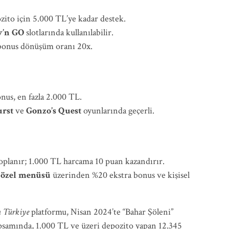
zito için 5.000 TL’ye kadar destek.
y’n GO
slotlarında kullanılabilir.
bonus dönüşüm oranı 20x.
us, en fazla 2.000 TL.
urst
ve
Gonzo’s Quest
oyunlarında geçerli.
oplanır; 1.000 TL harcama 10 puan kazandırır.
 özel menüsü
üzerinden %20 ekstra bonus ve kişisel
n Türkiye
platformu, Nisan 2024’te “Bahar Şöleni”
psamında, 1.000 TL ve üzeri depozito yapan 12.345