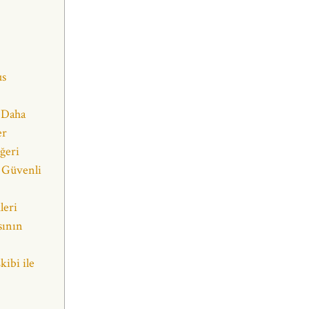
us
 Daha
er
ğeri
 Güvenli
leri
sının
ibi ile