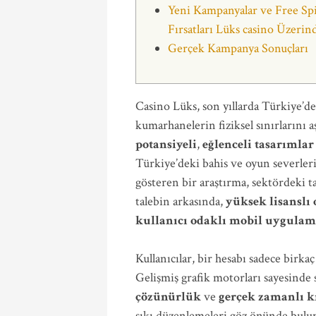
Yeni Kampanyalar ve Free Sp
Fırsatları Lüks casino Üzerin
Gerçek Kampanya Sonuçları
Casino Lüks, son yıllarda Türkiye’de
kumarhanelerin fiziksel sınırlarını a
potansiyeli
,
eğlenceli tasarımlar
Türkiye’deki bahis ve oyun severleri
gösteren bir araştırma, sektördeki 
talebin arkasında,
yüksek lisanslı 
kullanıcı odaklı mobil uygulam
Kullanıcılar, bir hesabı sadece birka
Gelişmiş grafik motorları sayesinde s
çözünürlük
ve
gerçek zamanlı k
sıkı düzenlemeleri göz önünde bulun