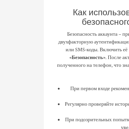
Как использов
безопасного
Безопасность аккаунта – п
двухфакторную аутентификацию 
или SMS‑коды. Включить её 
«Безопасность»
. После ак
полученного на телефон, что з
При первом входе рекомен
Регулярно проверяйте истори
При подозрительных попытка
уве