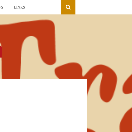
’S
LINKS