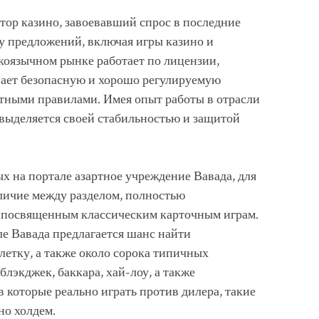
тор казино, завоевавший спрос в последние
у предложений, включая игры казино и
коязычном рынке работает по лицензии,
вает безопасную и хорошо регулируемую
ртными правилами. Имея опыт работы в отрасли
 выделяется своей стабильностью и защитой
х на портале азартное учреждение Вавада, для
зличие между разделом, полностью
, посвященным классическим карточным играм.
ле Вавада предлагается шанс найти
етку, а также около сорока типичных
блэкджек, баккара, хай-лоу, а также
 которые реально играть против дилера, такие
но холдем.