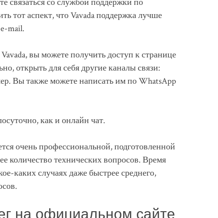
ете связаться со службой поддержки по
ть тот аспект, что Vavada поддержка лучше
e-mail.
Vavada, вы можете получить доступ к странице
ьно, открыть для себя другие каналы связи:
ер. Вы также можете написать им по WhatsApp
осуточно, как и онлайн чат.
ется очень профессиональной, подготовленной
шее количество технических вопросов. Время
 кое-каких случаях даже быстрее среднего,
осов.
ег на официальном сайте